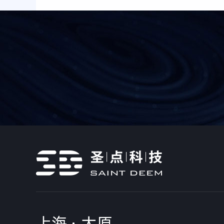
上海
·
太原