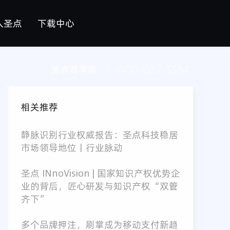
入圣点
下载中心
会招聘
件平台
圣点商学院
400-682-3334
园招聘
伯拉斯多模态生物识别软件平台
工道软件平台
相关推荐
慧校园云平台
静脉识别行业权威报告：圣点科技稳居
路通软件平台
市场领导地位丨行业脉动
圣点 INnoVision | 国家知识产权优势企
业的背后，匠心研发与知识产权“双管
齐下”
多个品牌押注，刷掌成为移动支付新趋