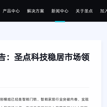
产品中心
解决方案
新闻中心
关于圣点
加
硬件模组
军工
硬件产品
公司新闻
手机银行手掌静脉识别
公司介绍
社
软
金融
行业资讯
公共出行/轨道交通
资质荣誉
校
指静脉识别认证终端
塞
信创
媒体专访
智慧园区（泛安防）
掌静脉识别认证终端
猿
告：圣点科技稳居市场领
支付
消费电子
掌静脉识别支付消费机
智
静脉识别门禁一体机
考
教育
智慧酒店
静脉识别文件柜/保密柜
公检法
智慧城市
静脉识别智能门锁
其他集成设备
别模组已经是智能门锁、智能家居行业突破内卷、实现