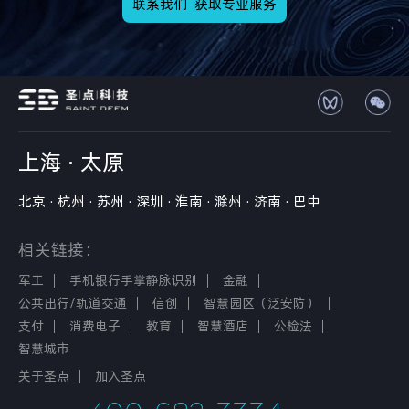
联系我们 获取专业服务
上海
·
太原
北京
·
杭州
·
苏州
·
深圳
·
淮南
·
滁州
·
济南
·
巴中
相关链接：
军工
手机银行手掌静脉识别
金融
公共出行/轨道交通
信创
智慧园区（泛安防）
支付
消费电子
教育
智慧酒店
公检法
智慧城市
关于圣点
加入圣点